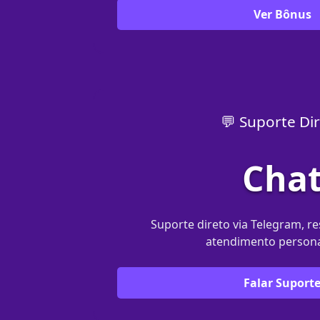
Ver Bônus
💬 Suporte Di
Cha
Suporte direto via Telegram, r
atendimento persona
Falar Suport