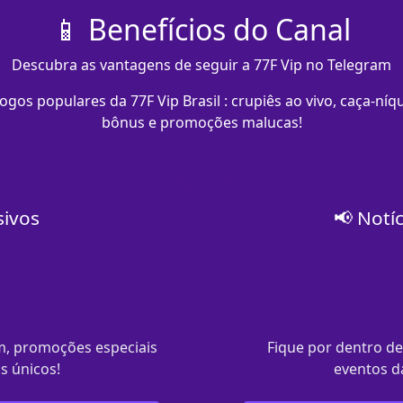
📱 Benefícios do Canal
Descubra as vantagens de seguir a 77F Vip no Telegram
jogos populares da 77F Vip Brasil : crupiês ao vivo, caça-n
bônus e promoções malucas!
sivos
📢 Notí
m, promoções especiais
Fique por dentro d
s únicos!
eventos d