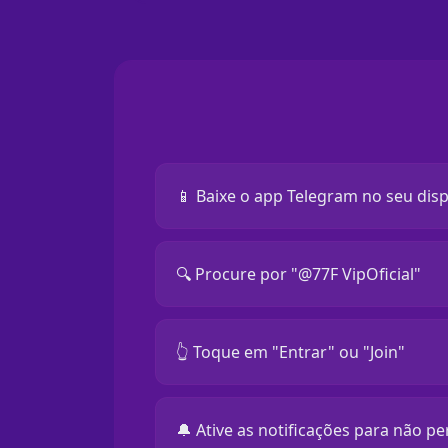
📱 Baixe o app Telegram no seu disp
🔍 Procure por "@77F VipOficial"
👆 Toque em "Entrar" ou "Join"
🔔 Ative as notificações para não p