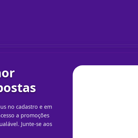
hor
postas
nus no cadastro e em
 acesso a promoções
ualável. Junte-se aos