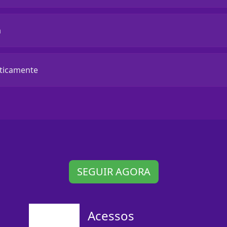
a
aticamente
SEGUIR AGORA
Acessos