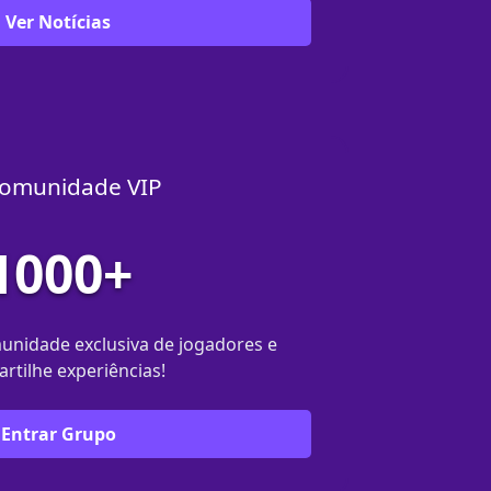
Ver Notícias
Comunidade VIP
1000+
unidade exclusiva de jogadores e
rtilhe experiências!
Entrar Grupo