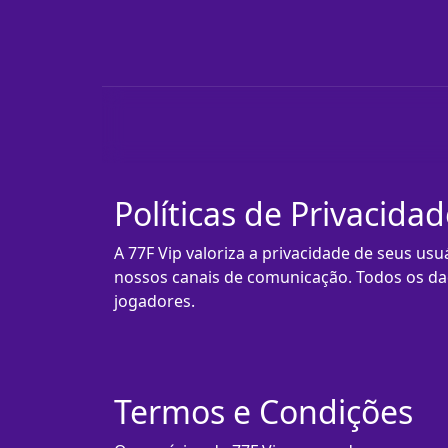
Políticas de Privacida
A 77F Vip valoriza a privacidade de seus u
nossos canais de comunicação. Todos os dad
jogadores.
Termos e Condições