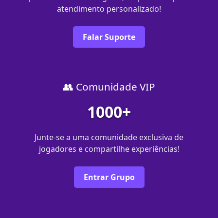
atendimento personalizado!
Falar Suporte
👥 Comunidade VIP
1000+
Junte-se a uma comunidade exclusiva de
jogadores e compartilhe experiências!
Entrar Grupo