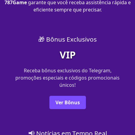
787Game
garante que você receba assistência rápida e
eficiente sempre que precisar.
🎁 Bônus Exclusivos
VIP
Receba bônus exclusivos do Telegram,
promoções especiais e códigos promocionais
únicos!
Ver Bônus
📢 Notícias em Tempo Real