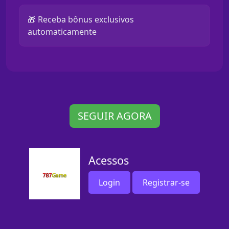
🎁 Receba bônus exclusivos
automaticamente
SEGUIR AGORA
Acessos
Login
Registrar-se