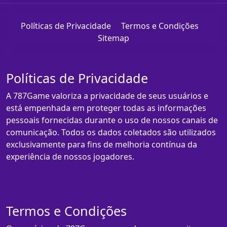
Políticas de Privacidade
Termos e Condições
Sitemap
Políticas de Privacidade
A 787Game valoriza a privacidade de seus usuários e
está empenhada em proteger todas as informações
pessoais fornecidas durante o uso de nossos canais de
comunicação. Todos os dados coletados são utilizados
exclusivamente para fins de melhoria contínua da
experiência de nossos jogadores.
Termos e Condições