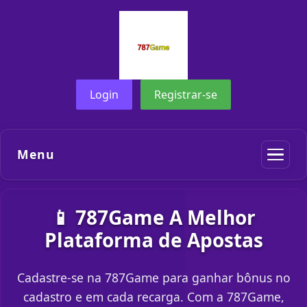
Login
Registrar-se
Menu
📱 787Game A Melhor
Plataforma de Apostas
Cadastre-se na 787Game para ganhar bônus no
cadastro e em cada recarga. Com a 787Game,