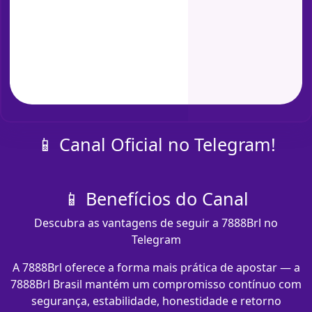
📱 Canal Oficial no Telegram!
📱 Benefícios do Canal
Descubra as vantagens de seguir a 7888Brl no
Telegram
A 7888Brl oferece a forma mais prática de apostar — a
7888Brl Brasil mantém um compromisso contínuo com
segurança, estabilidade, honestidade e retorno