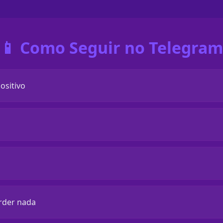
📱 Como Seguir no Telegram
ositivo
erder nada