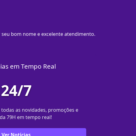
or seu bom nome e excelente atendimento.
cias em Tempo Real
24/7
e todas as novidades, promoções e
 da 79H em tempo real!
Ver Notícias