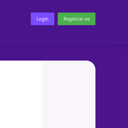
Login
Registrar-se