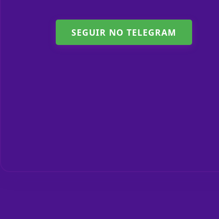
SEGUIR NO TELEGRAM