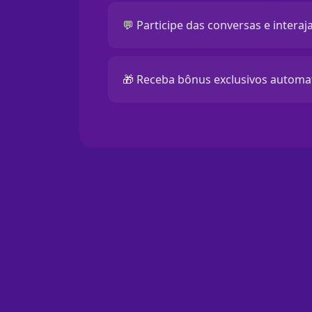
💬 Participe das conversas e interaj
🎁 Receba bônus exclusivos autom