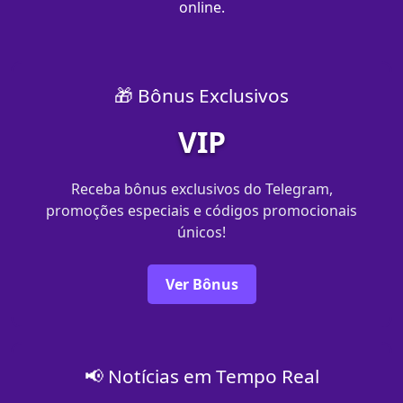
online.
🎁 Bônus Exclusivos
VIP
Receba bônus exclusivos do Telegram,
promoções especiais e códigos promocionais
únicos!
Ver Bônus
📢 Notícias em Tempo Real