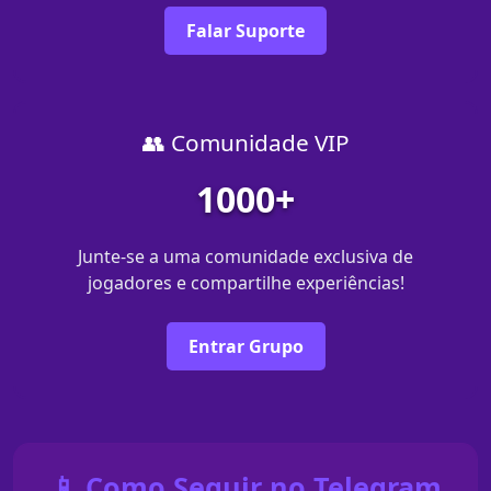
Falar Suporte
👥 Comunidade VIP
1000+
Junte-se a uma comunidade exclusiva de
jogadores e compartilhe experiências!
Entrar Grupo
📱 Como Seguir no Telegram