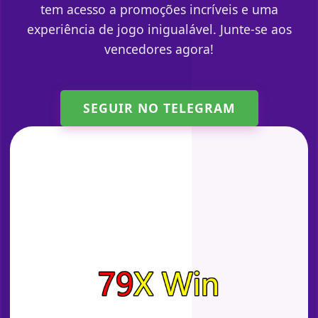
tem acesso a promoções incríveis e uma
experiência de jogo inigualável. Junte-se aos
vencedores agora!
SEGUIR NO TELEGRAM