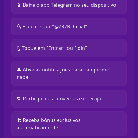
📱 Baixe o app Telegram no seu dispositivo
🔍 Procure por "@7R7ROficial"
👆 Toque em "Entrar" ou "Join"
🔔 Ative as notificações para não perder
nada
💬 Participe das conversas e interaja
🎁 Receba bônus exclusivos
automaticamente