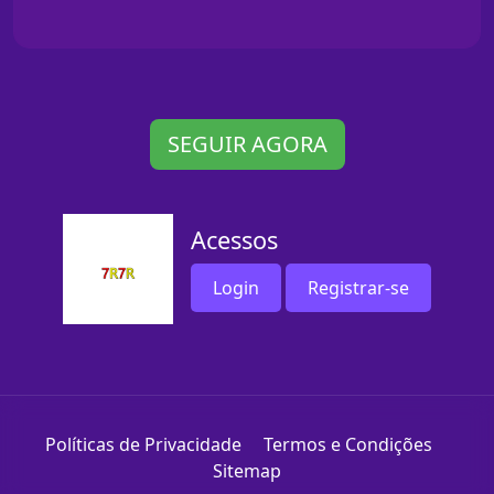
SEGUIR AGORA
Acessos
Login
Registrar-se
Políticas de Privacidade
Termos e Condições
Sitemap