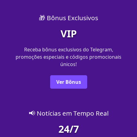
🎁 Bônus Exclusivos
VIP
Receba bônus exclusivos do Telegram,
promoções especiais e códigos promocionais
únicos!
Ver Bônus
📢 Notícias em Tempo Real
24/7