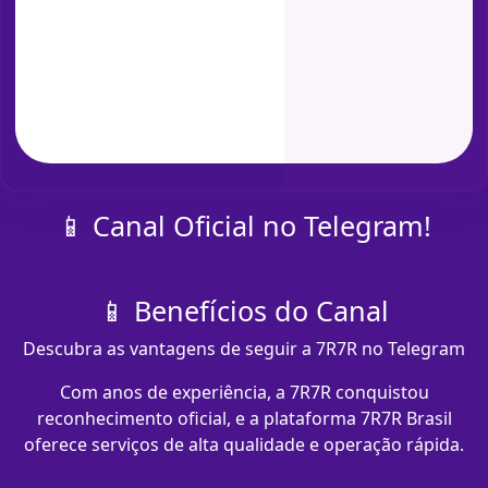
📱 Canal Oficial no Telegram!
📱 Benefícios do Canal
Descubra as vantagens de seguir a 7R7R no Telegram
Com anos de experiência, a 7R7R conquistou
reconhecimento oficial, e a plataforma 7R7R Brasil
oferece serviços de alta qualidade e operação rápida.