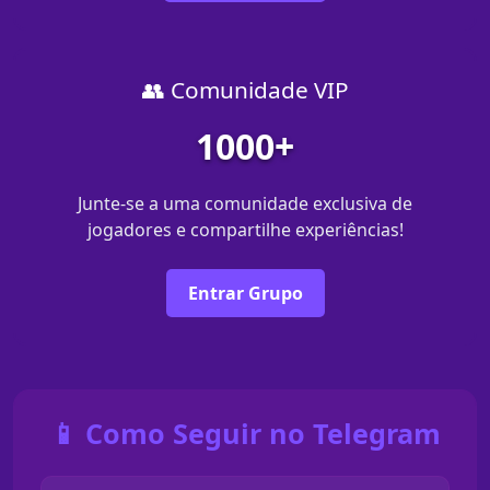
👥 Comunidade VIP
1000+
Junte-se a uma comunidade exclusiva de
jogadores e compartilhe experiências!
Entrar Grupo
📱 Como Seguir no Telegram