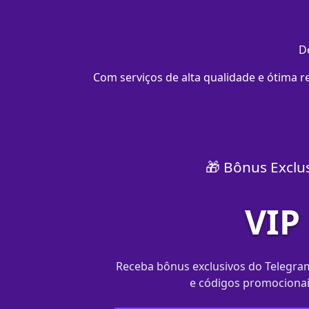
D
Com serviços de alta qualidade e ótima r
🎁 Bônus Exclu
VIP
Receba bônus exclusivos do Telegra
e códigos promocionai